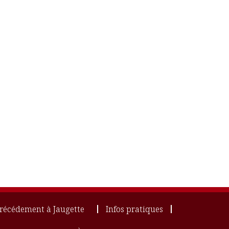
récédement à Jaugette
Infos pratiques