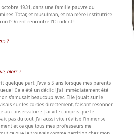
en octobre 1931, dans une famille pauvre du
 mines Tatar, et musulman, et ma mère institutrice
a où l’Orient rencontre l’Occident !
ens ?
e, alors ?
écrit quelque part. J’avais 5 ans lorsque mes parents
queue ! Ca a été un déclic ! J’ai immédiatement été
 on s’amusait beaucoup avec. Elle jouait sur le
ovisais sur les cordes directement, faisant résonner
e au conservatoire. J’ai vite compris que le
it pas du tout. J’ai aussi vite réalisé l’immense
lement et ce que tous mes professeurs me
e tout ce que je trouvais comme partition chez mon