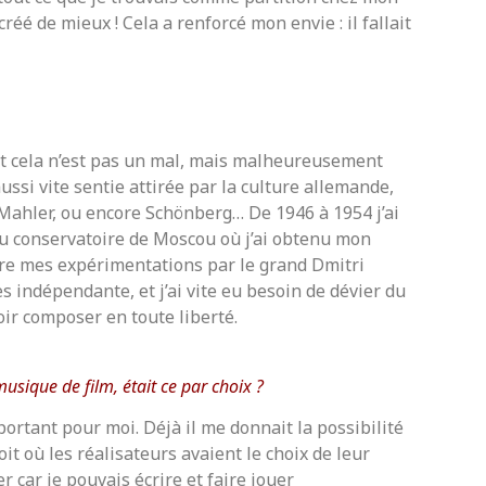
réé de mieux ! Cela a renforcé mon envie : il fallait
 et cela n’est pas un mal, mais malheureusement
 aussi vite sentie attirée par la culture allemande,
Mahler, ou encore Schönberg… De 1946 à 1954 j’ai
au conservatoire de Moscou où j’ai obtenu mon
re mes expérimentations par le grand Dmitri
s indépendante, et j’ai vite eu besoin de dévier du
ir composer en toute liberté.
usique de film, était ce par choix ?
mportant pour moi. Déjà il me donnait la possibilité
oit où les réalisateurs avaient le choix de leur
er car je pouvais écrire et faire jouer